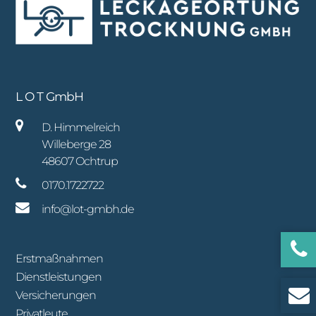
L O T GmbH
D. Himmelreich
Willeberge 28
48607 Ochtrup
0170.1722722
info@lot-gmbh.de
Erstmaßnahmen
Dienstleistungen
Versicherungen
Privatleute